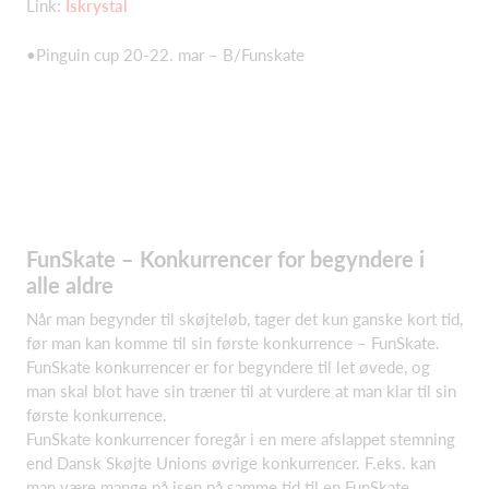
Link:
Iskrystal
•Pinguin cup 20-22. mar – B/Funskate
FunSkate – Konkurrencer for begyndere i
alle aldre
Når man begynder til skøjteløb, tager det kun ganske kort tid,
før man kan komme til sin første konkurrence – FunSkate.
FunSkate konkurrencer er for begyndere til let øvede, og
man skal blot have sin træner til at vurdere at man klar til sin
første konkurrence.
FunSkate konkurrencer foregår i en mere afslappet stemning
end Dansk Skøjte Unions øvrige konkurrencer. F.eks. kan
man være mange på isen på samme tid til en FunSkate