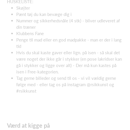
HUSKELISTE:
Skøjter
Pænt tøj du kan bevæge dig i
Nummer og sikkerhedsnåle (4 stk) - bliver udleveret af
din træner
Klubbens Fane
Penge til mad eller en god madpakke - man er der i lang
tid
Hvis du skal kaste gaver eller lign. på isen - så skal det
være noget der ikke går i stykker (en pose lakridser kan
gå i stykker og ligge over alt) - Der må kun kastes på
isen i Free-kategorien.
Tag gerne billeder og send til os - vi vil vældig gerne
følge med - eller tag os på instagram @rsikkunst og
#rsikkunst
Værd at kigge på