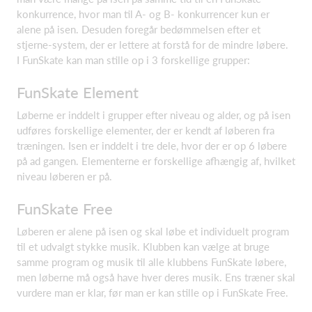
konkurrence, hvor man til A- og B- konkurrencer kun er
alene på isen. Desuden foregår bedømmelsen efter et
stjerne-system, der er lettere at forstå for de mindre løbere.
I FunSkate kan man stille op i 3 forskellige grupper:
FunSkate Element
Løberne er inddelt i grupper efter niveau og alder, og på isen
udføres forskellige elementer, der er kendt af løberen fra
træningen. Isen er inddelt i tre dele, hvor der er op 6 løbere
på ad gangen. Elementerne er forskellige afhængig af, hvilket
niveau løberen er på.
FunSkate Free
Løberen er alene på isen og skal løbe et individuelt program
til et udvalgt stykke musik. Klubben kan vælge at bruge
samme program og musik til alle klubbens FunSkate løbere,
men løberne må også have hver deres musik. Ens træner skal
vurdere man er klar, før man er kan stille op i FunSkate Free.